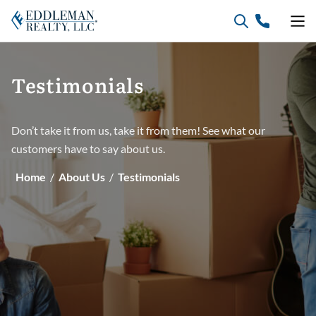
Skip
to
content
Testimonials
Don’t take it from us, take it from them! See what our
customers have to say about us.
Home
/
About Us
/
Testimonials