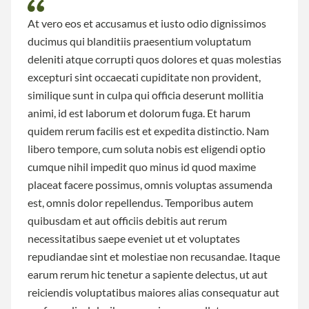
At vero eos et accusamus et iusto odio dignissimos
ducimus qui blanditiis praesentium voluptatum
deleniti atque corrupti quos dolores et quas molestias
excepturi sint occaecati cupiditate non provident,
similique sunt in culpa qui officia deserunt mollitia
animi, id est laborum et dolorum fuga. Et harum
quidem rerum facilis est et expedita distinctio. Nam
libero tempore, cum soluta nobis est eligendi optio
cumque nihil impedit quo minus id quod maxime
placeat facere possimus, omnis voluptas assumenda
est, omnis dolor repellendus. Temporibus autem
quibusdam et aut officiis debitis aut rerum
necessitatibus saepe eveniet ut et voluptates
repudiandae sint et molestiae non recusandae. Itaque
earum rerum hic tenetur a sapiente delectus, ut aut
reiciendis voluptatibus maiores alias consequatur aut